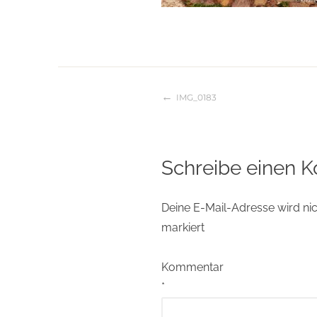
IMG_0183
Beitragsnaviga
Schreibe einen 
Deine E-Mail-Adresse wird nich
markiert
Kommentar
*