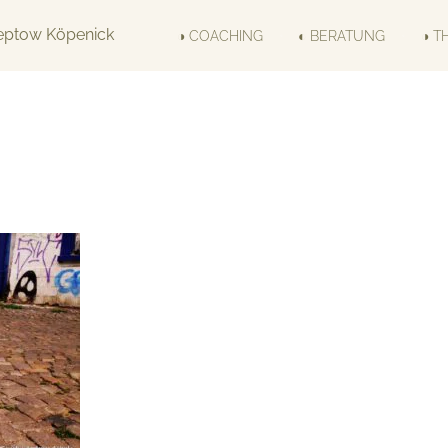
◑ COACHING
◐ BERATUNG
◑ T