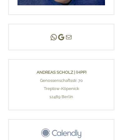
Andreas Scholz | (HPP)
Praxis Adlershof
E-Mail an mich ...
ANDREAS SCHOLZ | (HPP)
Genossenschaftsstr. 70
Treptow-Köpenick
12489 Berlin