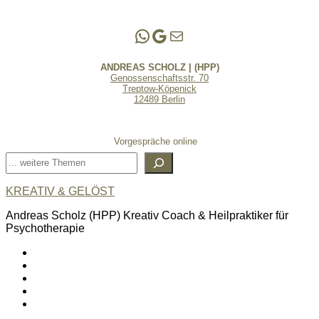
Andreas Scholz | (HPP)
Praxis Adlershof
E-Mail an mich ...
ANDREAS SCHOLZ | (HPP)
Genossenschaftsstr. 70
Treptow-Köpenick
12489 Berlin
Vorgespräche online
Suchen
KREATIV & GELÖST
Andreas Scholz (HPP) Kreativ Coach & Heilpraktiker für
Psychotherapie
linkedin
spotify
youtube
mailto
feed