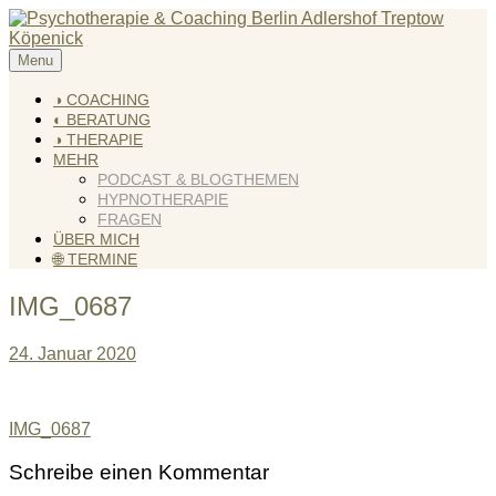
Skip
to
content
Menu
KREATIV & GELÖST
Andreas Scholz (HPP) Kreativ Coach & Heilpraktiker für
Psychotherapie
◑ COACHING
◐ BERATUNG
◑ THERAPIE
MEHR
PODCAST & BLOGTHEMEN
HYPNOTHERAPIE
FRAGEN
ÜBER MICH
🌐 TERMINE
IMG_0687
24. Januar 2020
Beitragsnavigation
IMG_0687
Schreibe einen Kommentar