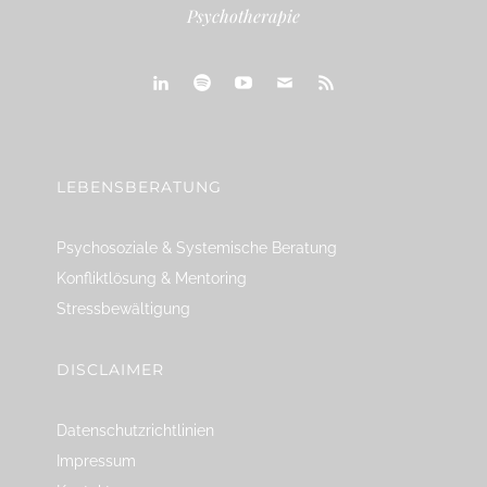
Psychotherapie
linkedin
spotify
youtube
mailto
feed
LEBENSBERATUNG
Psychosoziale & Systemische Beratung
Konfliktlösung & Mentoring
Stressbewältigung
DISCLAIMER
Datenschutzrichtlinien
Impressum