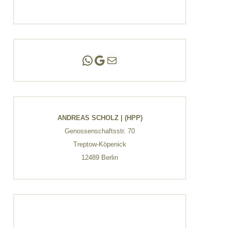
Andreas Scholz | (HPP)
Praxis Adlershof
E-Mail an mich ...
ANDREAS SCHOLZ | (HPP)
Genossenschaftsstr. 70
Treptow-Köpenick
12489 Berlin