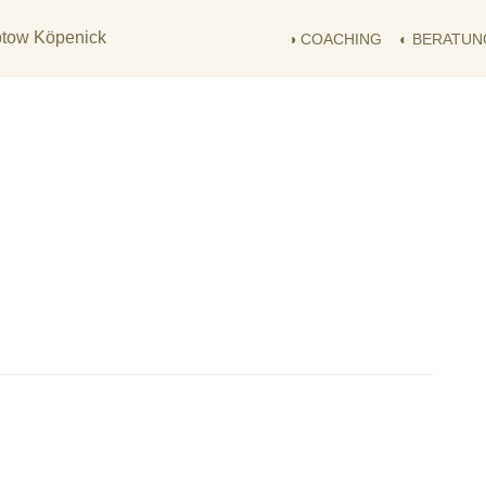
◑ COACHING
◐ BERATUN
ion