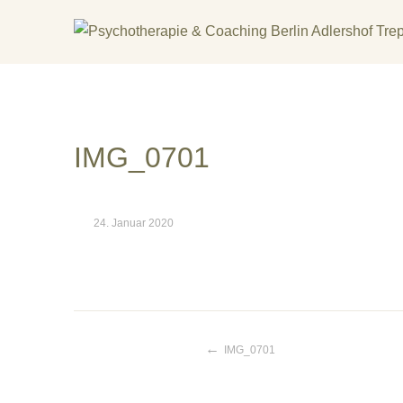
Skip
to
content
KREATIV & GELÖST
IMG_0701
24. Januar 2020
IMG_0701
Beitragsnavigat