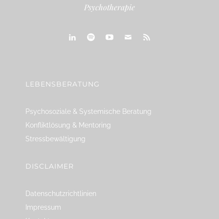
Psychotherapie
linkedin
spotify
youtube
mailto
feed
LEBENSBERATUNG
Psychosoziale & Systemische Beratung
Konfliktlösung & Mentoring
Stressbewältigung
DISCLAIMER
Datenschutzrichtlinien
Impressum