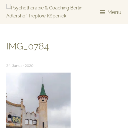
Skip
to
Menu
content
KREATIV & GELÖST
IMG_0784
24. Januar 2020