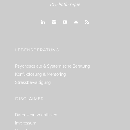
Psychotherapie
linkedin
spotify
youtube
mailto
feed
LEBENSBERATUNG
Psychosoziale & Systemische Beratung
Konfliktlösung & Mentoring
Stressbewältigung
DISCLAIMER
Datenschutzrichtlinien
Impressum