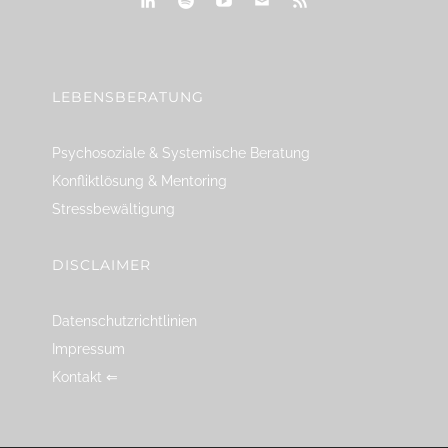
linkedin
spotify
youtube
mailto
feed
LEBENSBERATUNG
Psychosoziale & Systemische Beratung
Konfliktlösung & Mentoring
Stressbewältigung
DISCLAIMER
Datenschutzrichtlinien
Impressum
Kontakt ⇐