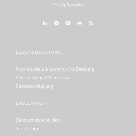
Psychotherapie
linkedin
spotify
youtube
mailto
feed
LEBENSBERATUNG
Psychosoziale & Systemische Beratung
Konfliktlösung & Mentoring
Stressbewältigung
DISCLAIMER
Datenschutzrichtlinien
Impressum