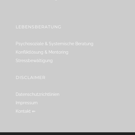
linkedin
spotify
youtube
mailto
feed
LEBENSBERATUNG
Psychosoziale & Systemische Beratung
Konfliktlösung & Mentoring
Stressbewältigung
DISCLAIMER
Datenschutzrichtlinien
Impressum
Kontakt ⇐