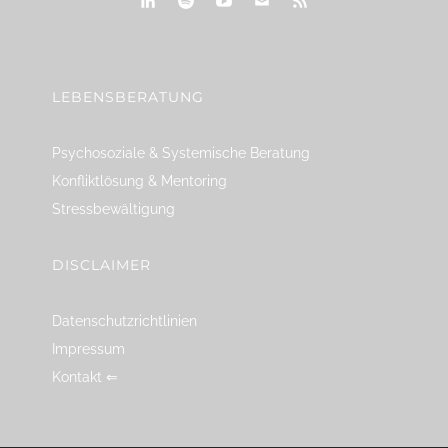
linkedin
spotify
youtube
mailto
feed
LEBENSBERATUNG
Psychosoziale & Systemische Beratung
Konfliktlösung & Mentoring
Stressbewältigung
DISCLAIMER
Datenschutzrichtlinien
Impressum
Kontakt ⇐