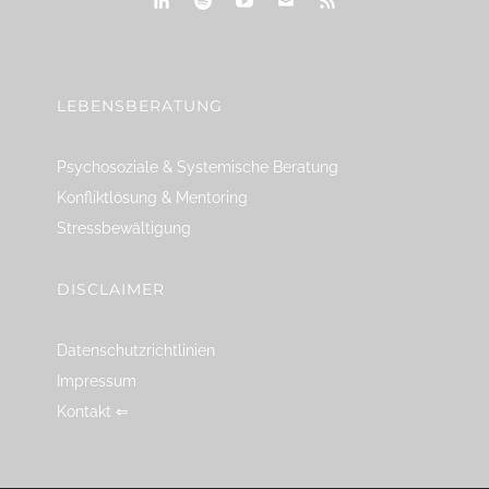
linkedin
spotify
youtube
mailto
feed
LEBENSBERATUNG
Psychosoziale & Systemische Beratung
Konfliktlösung & Mentoring
Stressbewältigung
DISCLAIMER
Datenschutzrichtlinien
Impressum
Kontakt ⇐