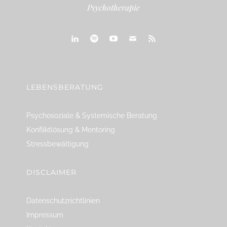
Psychotherapie
linkedin
spotify
youtube
mailto
feed
LEBENSBERATUNG
Psychosoziale & Systemische Beratung
Konfliktlösung & Mentoring
Stressbewältigung
DISCLAIMER
Datenschutzrichtlinien
Impressum