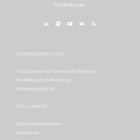
Psychotherapie
linkedin
spotify
youtube
mailto
feed
LEBENSBERATUNG
Psychosoziale & Systemische Beratung
Konfliktlösung & Mentoring
Stressbewältigung
DISCLAIMER
Datenschutzrichtlinien
Impressum