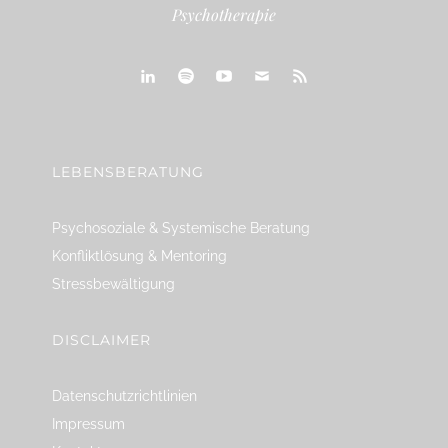
Psychotherapie
linkedin
spotify
youtube
mailto
feed
LEBENSBERATUNG
Psychosoziale & Systemische Beratung
Konfliktlösung & Mentoring
Stressbewältigung
DISCLAIMER
Datenschutzrichtlinien
Impressum