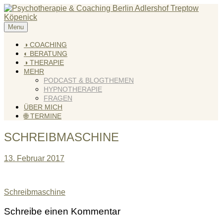
Skip
to
content
Menu
KREATIV & GELÖST
Andreas Scholz (HPP) Kreativ Coach & Heilpraktiker für
Psychotherapie
◑ COACHING
◐ BERATUNG
◑ THERAPIE
MEHR
PODCAST & BLOGTHEMEN
HYPNOTHERAPIE
FRAGEN
ÜBER MICH
🌐 TERMINE
SCHREIBMASCHINE
13. Februar 2017
Beitragsnavigation
Schreibmaschine
Schreibe einen Kommentar