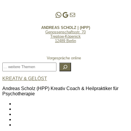
Andreas Scholz | (HPP)
Praxis Adlershof
E-Mail an mich ...
ANDREAS SCHOLZ | (HPP)
Genossenschaftsstr. 70
Treptow-Köpenick
12489 Berlin
Vorgespräche online
Suchen
KREATIV & GELÖST
Andreas Scholz (HPP) Kreativ Coach & Heilpraktiker für
Psychotherapie
linkedin
spotify
youtube
mailto
feed