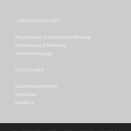
linkedin
spotify
youtube
mailto
feed
LEBENSBERATUNG
Psychosoziale & Systemische Beratung
Konfliktlösung & Mentoring
Stressbewältigung
DISCLAIMER
Datenschutzrichtlinien
Impressum
Kontakt ⇐