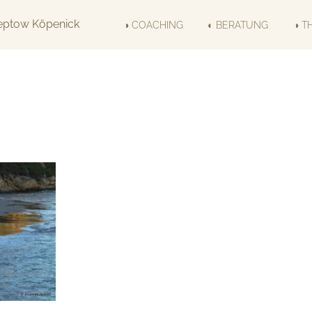
◑ COACHING
◐ BERATUNG
◑ T