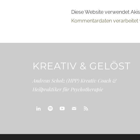
Diese Website verwendet Aki
Kommentardaten verarbeitet 
KREATIV & GELÖST
Andreas Scholz (HPP) Kreativ Coach &
Heilpraktiker für Psychotherapie
linkedin
spotify
youtube
mailto
feed