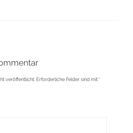
tion
Kommentar
t veröffentlicht.
Erforderliche Felder sind mit
*