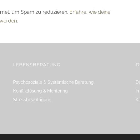
smet, um Spam zu reduzieren.
Erfahre, wie deine
werden.
LEBENSBERATUNG
D
Psychosoziale & Systemische Beratung
Da
Konfliktlösung & Mentoring
I
Stressbewältigung
K