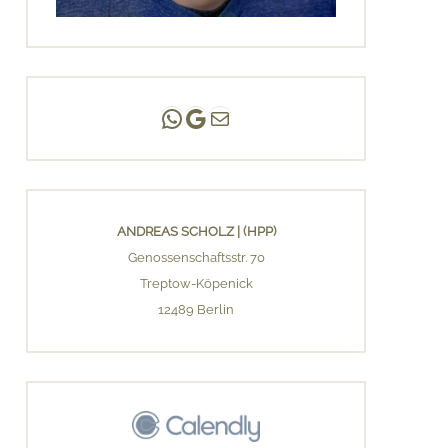
Andreas Scholz | (HPP)
Praxis Adlershof
E-Mail an mich ...
ANDREAS SCHOLZ | (HPP)
Genossenschaftsstr. 70
Treptow-Köpenick
12489 Berlin