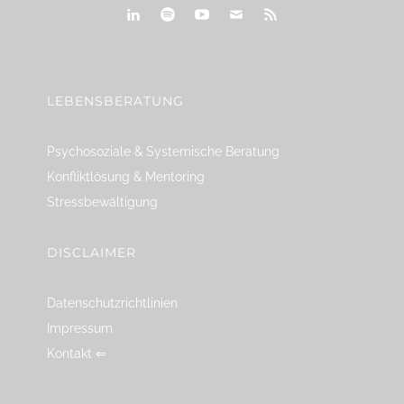
linkedin
spotify
youtube
mailto
feed
LEBENSBERATUNG
Psychosoziale & Systemische Beratung
Konfliktlösung & Mentoring
Stressbewältigung
DISCLAIMER
Datenschutzrichtlinien
Impressum
Kontakt ⇐