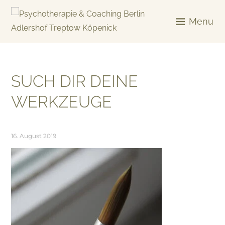
Skip
to
Menu
content
KREATIV & GELÖST
SUCH DIR DEINE
WERKZEUGE
16. August 2019