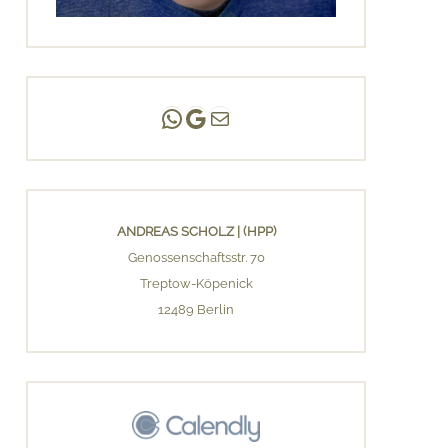
Andreas Scholz | (HPP)
Praxis Adlershof
E-Mail an mich ...
ANDREAS SCHOLZ | (HPP)
Genossenschaftsstr. 70
Treptow-Köpenick
12489 Berlin