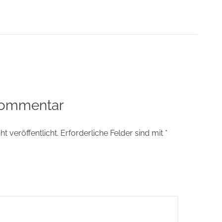
tion
Kommentar
t veröffentlicht.
Erforderliche Felder sind mit
*