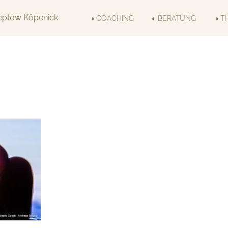
◑ COACHING
◐ BERATUNG
◑ T