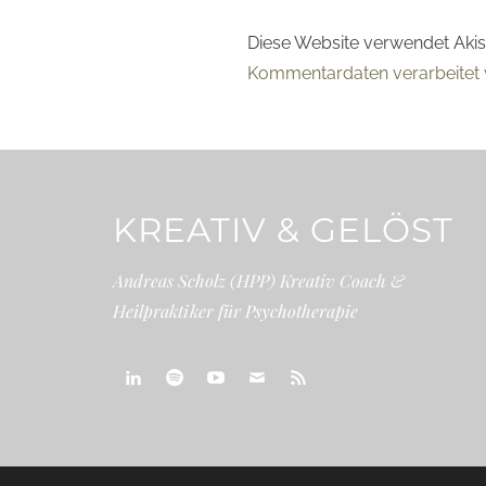
Diese Website verwendet Aki
Kommentardaten verarbeitet 
KREATIV & GELÖST
Andreas Scholz (HPP) Kreativ Coach &
Heilpraktiker für Psychotherapie
linkedin
spotify
youtube
mailto
feed