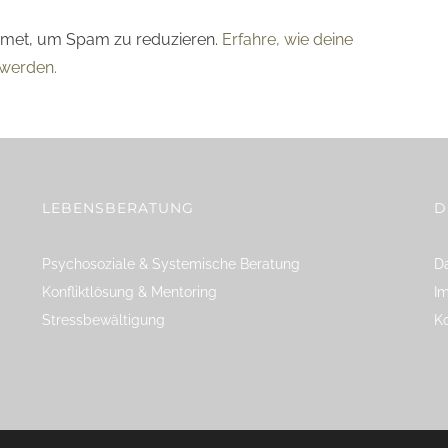
smet, um Spam zu reduzieren.
Erfahre, wie deine
werden.
LEBENSBERATUNG
D
Psychosoziale & Systemische Beratung
Da
Konfliktlösung & Mentoring
I
Stressbewältigung
K