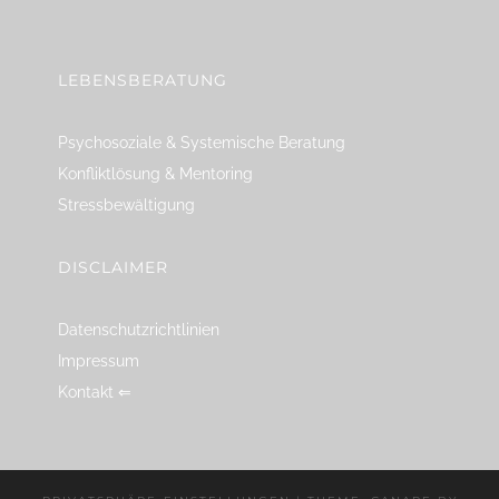
linkedin
spotify
youtube
mailto
feed
LEBENSBERATUNG
Psychosoziale & Systemische Beratung
Konfliktlösung & Mentoring
Stressbewältigung
DISCLAIMER
Datenschutzrichtlinien
Impressum
Kontakt ⇐