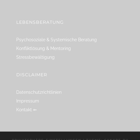
linkedin
spotify
youtube
mailto
feed
LEBENSBERATUNG
Psychosoziale & Systemische Beratung
Konfliktlösung & Mentoring
Stressbewältigung
DISCLAIMER
Datenschutzrichtlinien
Impressum
Kontakt ⇐