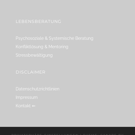
linkedin
spotify
youtube
mailto
feed
LEBENSBERATUNG
Psychosoziale & Systemische Beratung
Konfliktlösung & Mentoring
Stressbewältigung
DISCLAIMER
Datenschutzrichtlinien
Impressum
Kontakt ⇐