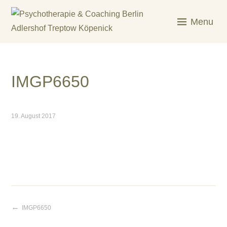
Skip
to
Menu
content
KREATIV & GELÖST
IMGP6650
19. August 2017
IMGP6650
Beitragsnavigation