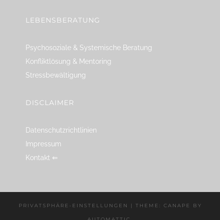
LEBENSBERATUNG
Psychosoziale & Systemische Beratung
Konfliktlösung & Mentoring
Stressbewältigung
DISCLAIMER
Datenschutzrichtlinien
Impressum
Kontakt ⇐
PRIVATSPHÄRE-EINSTELLUNGEN
|
THEME: CANAPE BY
AUTOMATTIC
.