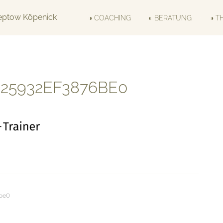
◑ COACHING
◐ BERATUNG
◑ T
25932EF3876BE0
be0
tion