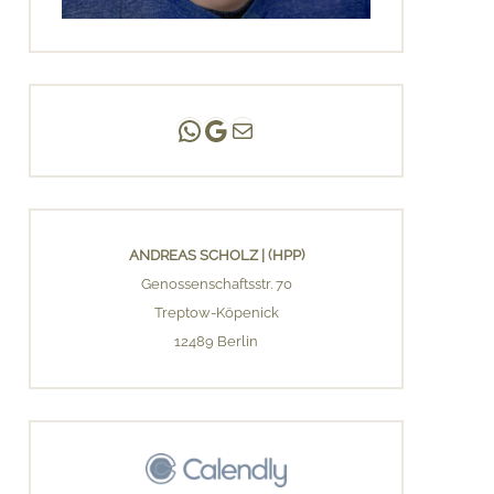
Andreas Scholz | (HPP)
Praxis Adlershof
E-Mail an mich ...
ANDREAS SCHOLZ | (HPP)
Genossenschaftsstr. 70
Treptow-Köpenick
12489 Berlin