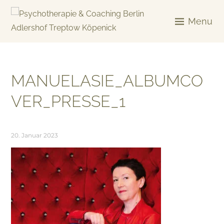
Skip
to
Menu
content
KREATIV & GELÖST
MANUELASIE_ALBUMCO
VER_PRESSE_1
20. Januar 2023