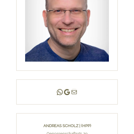
Andreas Scholz | (HPP)
Praxis Adlershof
E-Mail an mich ...
ANDREAS SCHOLZ | (HPP)
Genossenschaftsstr. 70