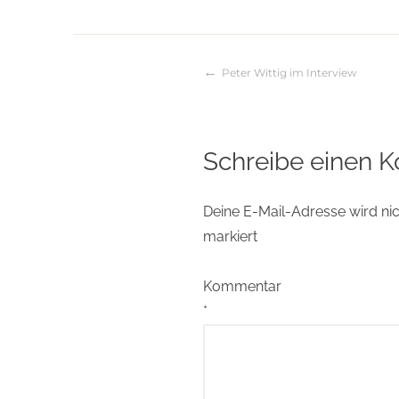
Peter Wittig im Interview
Beitragsnaviga
Schreibe einen 
Deine E-Mail-Adresse wird nich
markiert
Kommentar
*