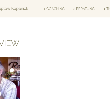
◑ COACHING
◐ BERATUNG
◑ T
RVIEW