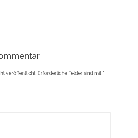
tion
Kommentar
t veröffentlicht.
Erforderliche Felder sind mit
*