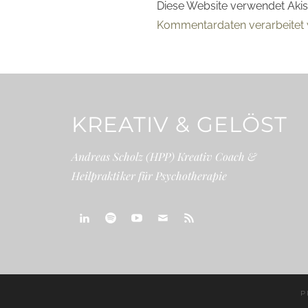
Diese Website verwendet Aki
Kommentardaten verarbeitet 
KREATIV & GELÖST
Andreas Scholz (HPP) Kreativ Coach &
Heilpraktiker für Psychotherapie
linkedin
spotify
youtube
mailto
feed
P