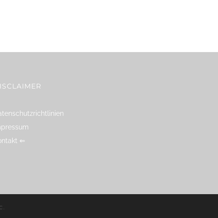
ISCLAIMER
tenschutzrichtlinien
mpressum
ontakt ⇐
C
.