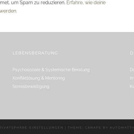
smet, um Spam zu reduzieren.
Erfahre, wie deine
werden.
LEBENSBERATUNG
D
Psychosoziale & Systemische Beratung
Da
Konfliktlösung & Mentoring
I
Stressbewältigung
K
RIVATSPHÄRE-EINSTELLUNGEN
|
THEME: CANAPE BY
AUTOMATTI