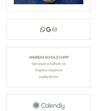
Andreas Scholz | (HPP)
Praxis Adlershof
E-Mail an mich ...
ANDREAS SCHOLZ | (HPP)
Genossenschaftsstr. 70
Treptow-Köpenick
12489 Berlin