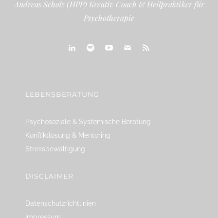
Andreas Scholz (HPP) Kreativ Coach & Heilpraktiker für
Psychotherapie
linkedin
spotify
youtube
mailto
feed
LEBENSBERATUNG
Psychosoziale & Systemische Beratung
Konfliktlösung & Mentoring
Stressbewältigung
DISCLAIMER
Datenschutzrichtlinien
Impressum