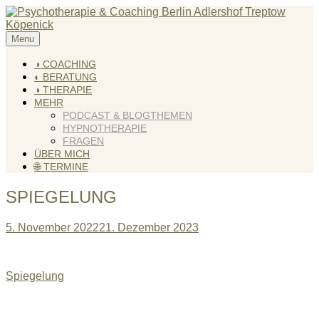
Skip
to
content
Menu
KREATIV & GELÖST
Andreas Scholz (HPP) Kreativ Coach & Heilpraktiker für
Psychotherapie
◑ COACHING
◐ BERATUNG
◑ THERAPIE
MEHR
PODCAST & BLOGTHEMEN
HYPNOTHERAPIE
FRAGEN
ÜBER MICH
🌐 TERMINE
SPIEGELUNG
5. November 2022
21. Dezember 2023
Beitragsnavigation
Spiegelung