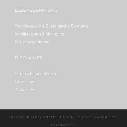
LEBENSBERATUNG
Psychosoziale & Systemische Beratung
Konfliktlösung & Mentoring
Stressbewältigung
DISCLAIMER
Datenschutzrichtlinien
Impressum
Kontakt ⇐
PRIVATSPHÄRE-EINSTELLUNGEN
|
THEME: CANAPE BY
AUTOMATTIC
.