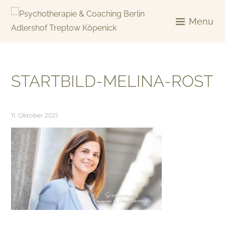
Skip
to
Menu
content
KREATIV & GELÖST
STARTBILD-MELINA-ROST
11. Oktober 2021