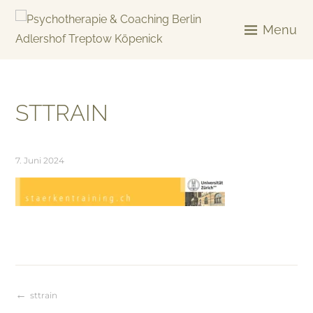
Skip
to
Menu
content
KREATIV & GELÖST
STTRAIN
7. Juni 2024
sttrain
Beitragsnavigation