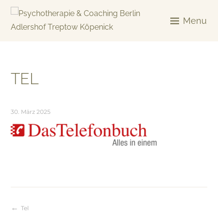
Skip
to
Menu
content
KREATIV & GELÖST
TEL
30. März 2025
Tel
Beitragsnavigation