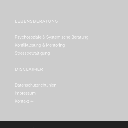
linkedin
spotify
youtube
mailto
feed
LEBENSBERATUNG
Psychosoziale & Systemische Beratung
Konfliktlösung & Mentoring
Stressbewältigung
DISCLAIMER
Datenschutzrichtlinien
Impressum
Kontakt ⇐