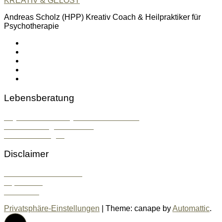
KREATIV & GELÖST
Andreas Scholz (HPP) Kreativ Coach & Heilpraktiker für
Psychotherapie
linkedin
spotify
youtube
mailto
feed
Lebensberatung
Psychosoziale & Systemische Beratung
Konfliktlösung & Mentoring
Stressbewältigung
Disclaimer
Datenschutzrichtlinien
Impressum
Kontakt ⇐
Privatsphäre-Einstellungen
|
Theme: canape by
Automattic
.