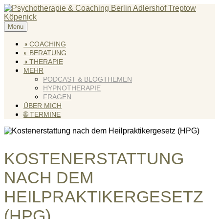
Skip
to
content
Menu
KREATIV & GELÖST
Andreas Scholz (HPP) Kreativ Coach & Heilpraktiker für
Psychotherapie
◑ COACHING
◐ BERATUNG
◑ THERAPIE
MEHR
PODCAST & BLOGTHEMEN
HYPNOTHERAPIE
FRAGEN
ÜBER MICH
🌐 TERMINE
KOSTENERSTATTUNG
NACH DEM
HEILPRAKTIKERGESETZ
(HPG)