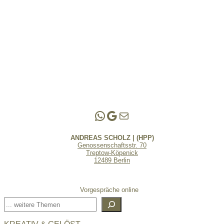
Andreas Scholz | (HPP)
Praxis Adlershof
E-Mail an mich ...
ANDREAS SCHOLZ | (HPP)
Genossenschaftsstr. 70
Treptow-Köpenick
12489 Berlin
Vorgespräche online
Suchen