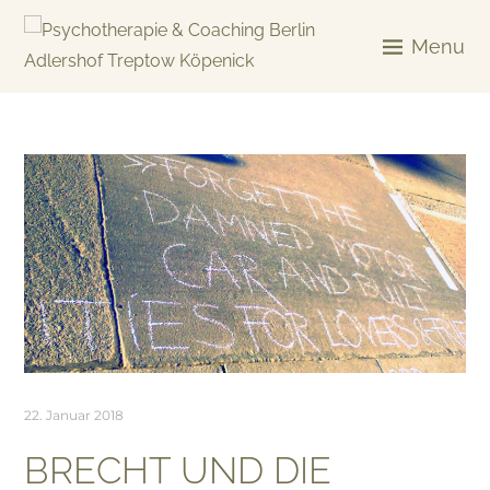
Skip
to
Menu
content
KREATIV & GELÖST
22. Januar 2018
BRECHT UND DIE