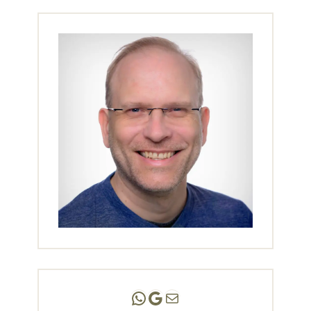
Andreas Scholz | (HPP)
Praxis Adlershof
E-Mail an mich ...