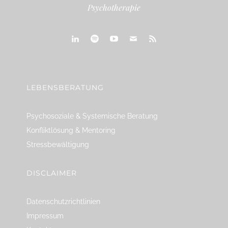
Psychotherapie
linkedin
spotify
youtube
mailto
feed
LEBENSBERATUNG
Psychosoziale & Systemische Beratung
Konfliktlösung & Mentoring
Stressbewältigung
DISCLAIMER
Datenschutzrichtlinien
Impressum