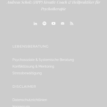
Andreas Scholz (HPP) Kreativ Coach & Heilpraktiker für
Psychotherapie
linkedin
spotify
youtube
mailto
feed
LEBENSBERATUNG
Psychosoziale & Systemische Beratung
Konfliktlösung & Mentoring
Stressbewältigung
DISCLAIMER
Datenschutzrichtlinien
Impressum