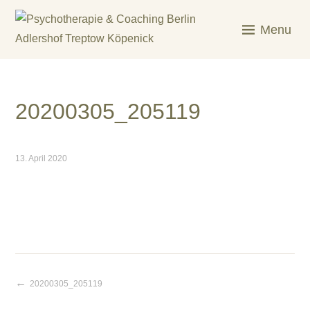
Skip
to
Menu
content
KREATIV & GELÖST
20200305_205119
13. April 2020
20200305_205119
Beitragsnavigation