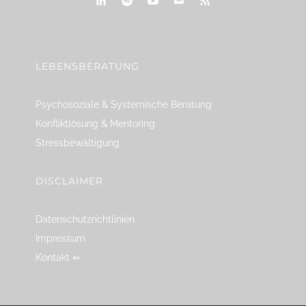
linkedin
spotify
youtube
mailto
feed
LEBENSBERATUNG
Psychosoziale & Systemische Beratung
Konfliktlösung & Mentoring
Stressbewältigung
DISCLAIMER
Datenschutzrichtlinien
Impressum
Kontakt ⇐