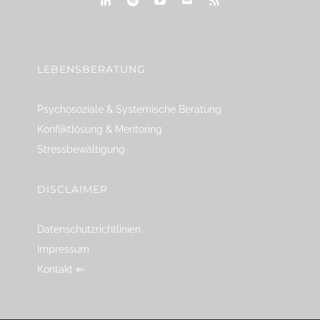
linkedin
spotify
youtube
mailto
feed
LEBENSBERATUNG
Psychosoziale & Systemische Beratung
Konfliktlösung & Mentoring
Stressbewältigung
DISCLAIMER
Datenschutzrichtlinien
Impressum
Kontakt ⇐