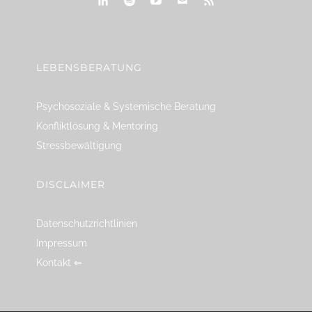
linkedin
spotify
youtube
mailto
feed
LEBENSBERATUNG
Psychosoziale & Systemische Beratung
Konfliktlösung & Mentoring
Stressbewältigung
DISCLAIMER
Datenschutzrichtlinien
Impressum
Kontakt ⇐