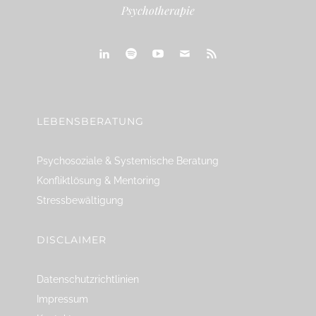
Psychotherapie
linkedin
spotify
youtube
mailto
feed
LEBENSBERATUNG
Psychosoziale & Systemische Beratung
Konfliktlösung & Mentoring
Stressbewältigung
DISCLAIMER
Datenschutzrichtlinien
Impressum