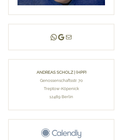
Andreas Scholz | (HPP)
Praxis Adlershof
E-Mail an mich ...
ANDREAS SCHOLZ | (HPP)
Genossenschaftsstr. 70
Treptow-Köpenick
12489 Berlin