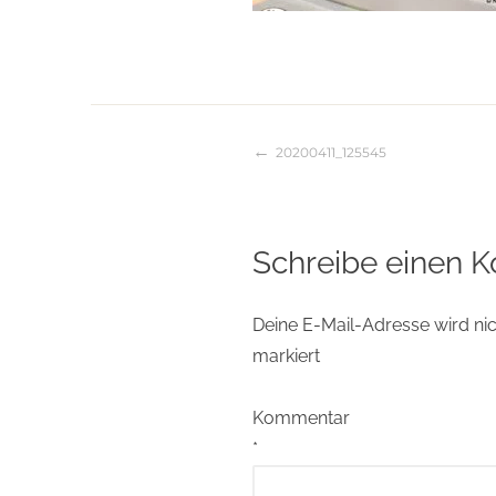
20200411_125545
Beitragsnaviga
Schreibe einen 
Deine E-Mail-Adresse wird nich
markiert
Kommentar
*