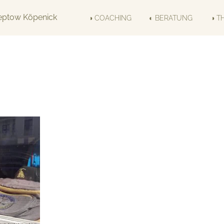
◑ COACHING
◐ BERATUNG
◑ T