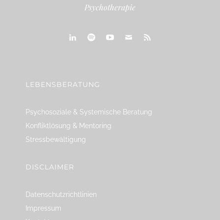
Psychotherapie
linkedin
spotify
youtube
mailto
feed
LEBENSBERATUNG
Psychosoziale & Systemische Beratung
Konfliktlösung & Mentoring
Stressbewältigung
DISCLAIMER
Datenschutzrichtlinien
Impressum