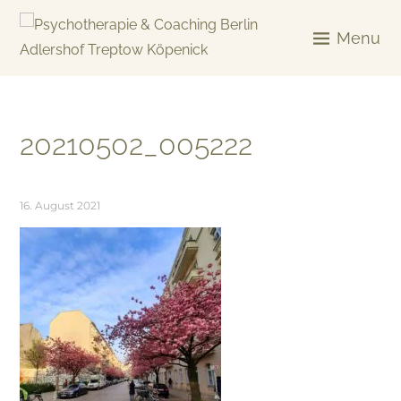
Skip
to
Menu
content
KREATIV & GELÖST
20210502_005222
16. August 2021