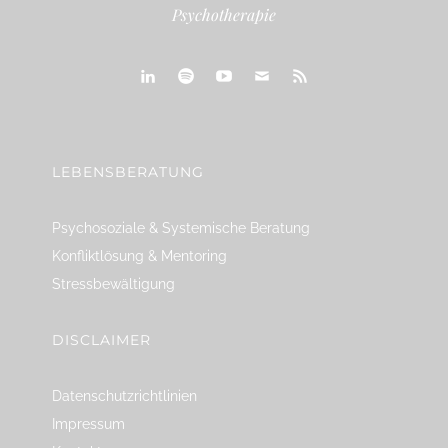
Psychotherapie
linkedin
spotify
youtube
mailto
feed
LEBENSBERATUNG
Psychosoziale & Systemische Beratung
Konfliktlösung & Mentoring
Stressbewältigung
DISCLAIMER
Datenschutzrichtlinien
Impressum