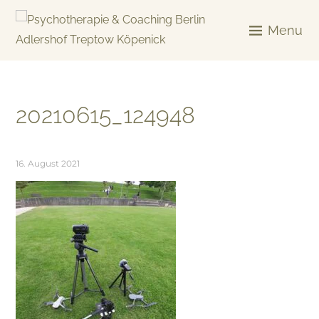
Skip
to
Menu
content
KREATIV & GELÖST
20210615_124948
16. August 2021