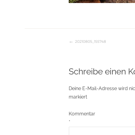
20210805_155748
Beitragsnaviga
Schreibe einen 
Deine E-Mail-Adresse wird nich
markiert
Kommentar
*