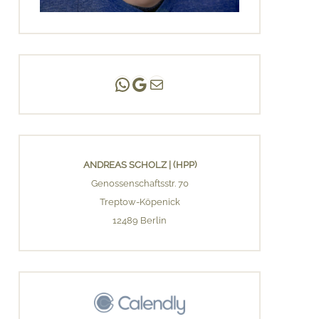
Andreas Scholz | (HPP)
Praxis Adlershof
E-Mail an mich ...
ANDREAS SCHOLZ | (HPP)
Genossenschaftsstr. 70
Treptow-Köpenick
12489 Berlin