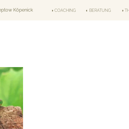
◑ COACHING
◐ BERATUNG
◑ T