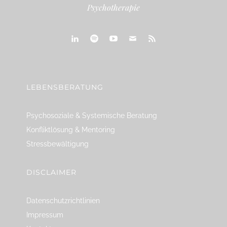
Psychotherapie
linkedin
spotify
youtube
mailto
feed
LEBENSBERATUNG
Psychosoziale & Systemische Beratung
Konfliktlösung & Mentoring
Stressbewältigung
DISCLAIMER
Datenschutzrichtlinien
Impressum