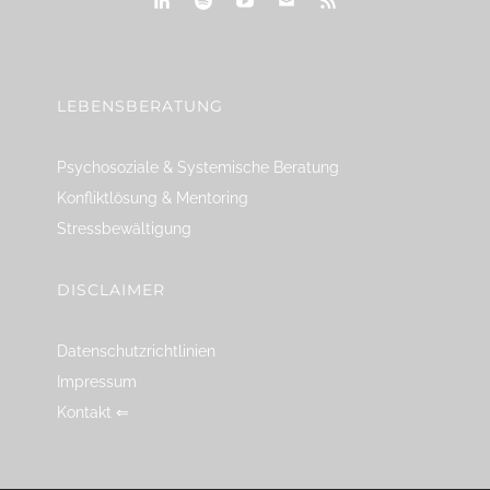
linkedin
spotify
youtube
mailto
feed
LEBENSBERATUNG
Psychosoziale & Systemische Beratung
Konfliktlösung & Mentoring
Stressbewältigung
DISCLAIMER
Datenschutzrichtlinien
Impressum
Kontakt ⇐