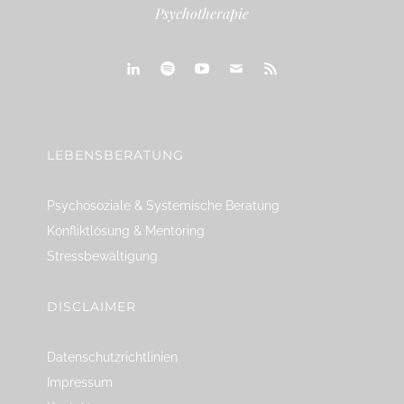
Psychotherapie
linkedin
spotify
youtube
mailto
feed
LEBENSBERATUNG
Psychosoziale & Systemische Beratung
Konfliktlösung & Mentoring
Stressbewältigung
DISCLAIMER
Datenschutzrichtlinien
Impressum