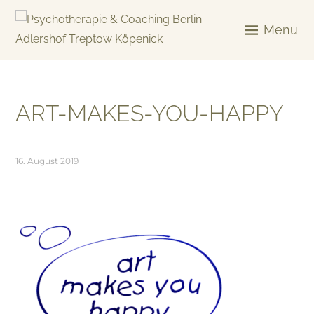
Skip
to
Menu
content
KREATIV & GELÖST
ART-MAKES-YOU-HAPPY
16. August 2019