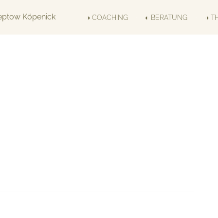
◑ COACHING
◐ BERATUNG
◑ T