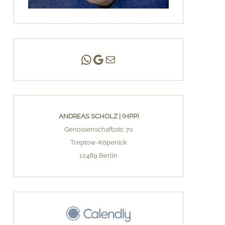
Andreas Scholz | (HPP)
Praxis Adlershof
E-Mail an mich ...
ANDREAS SCHOLZ | (HPP)
Genossenschaftsstr. 70
Treptow-Köpenick
12489 Berlin